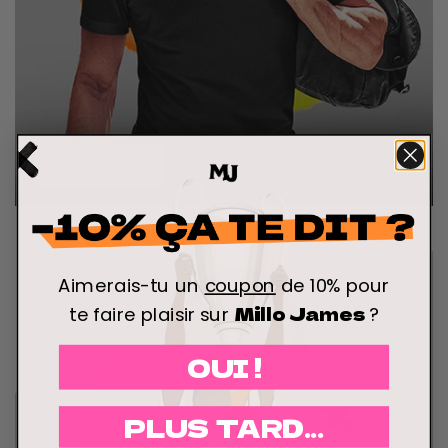
T-SHIRT
Aimerais-tu un
coupon
de 10% pour
Millo James
te faire plaisir sur
?
OUI !
PLUS TARD...