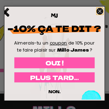
Aimerais-tu un
coupon
de 10% pour
Millo James
te faire plaisir sur
?
OUI !
PLUS TARD...
SEND MESSAGE
NON.