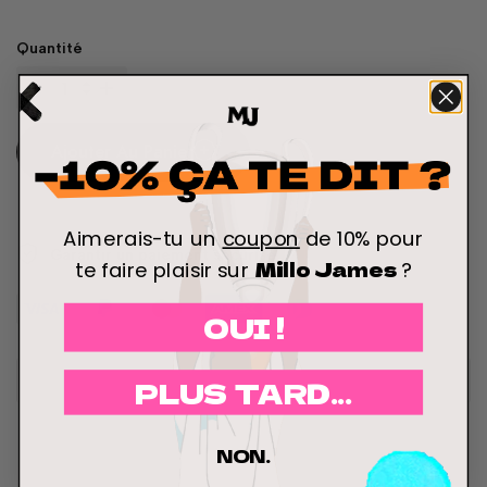
Quantité
Ajouter Au Panier
Aimerais-tu un
coupon
de 10% pour
Garantir un paiement sécurisé
Millo James
te faire plaisir sur
?
OUI !
PLUS TARD...
NON.