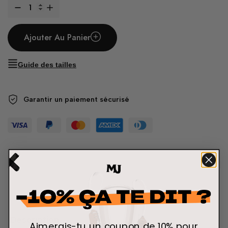
Ajouter Au Panier
Guide des tailles
Garantir un paiement sécurisé
Description
Aimerais-tu un
coupon
de 10% pour