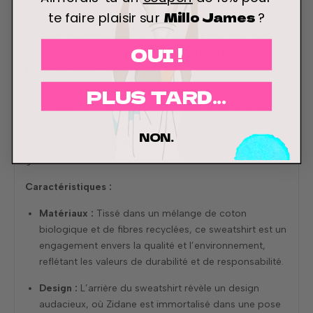
Millo James
te faire plaisir sur
?
Plongez dans l’univers de ‘Zidane, L’Écho d’un Héros’,
OUI !
un sweatshirt qui célèbre le génie et l’art du football,
façonné par l’innovateur MJ.
PLUS TARD...
Dans l’intimité de son atelier, baigné par la lueur de son
écran, MJ a été saisi par une révélation. Celle d’un Zidane
triomphant, non pas seulement en tant que joueur, mais
NON.
en tant que symbole d’une excellence qui transcende les
générations.
Caractéristiques :
Matériaux :
Tissé dans un mélange de coton
biologique et de fibres recyclées, ce sweatshirt est un
engagement envers la qualité et l’environnement,
reflétant les valeurs de durabilité et de responsabilité.
Design :
L’arrière du sweatshirt révèle un design
audacieux, où Zidane est immortalisé dans une pose