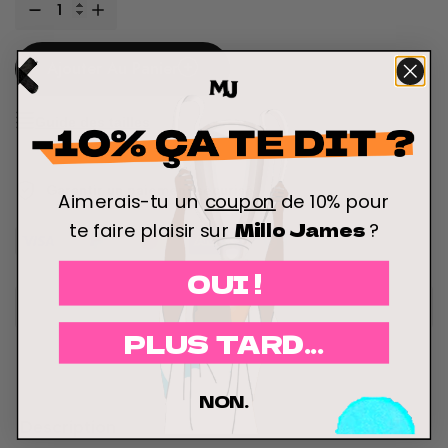
Ajouter Au Panier
Guide des tailles
Garantir un paiement sécurisé
Aimerais-tu un
coupon
de 10% pour
Millo James
te faire plaisir sur
?
OUI !
PLUS TARD...
NON.
Description