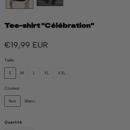
Tee-shirt "Célébration"
€19,99 EUR
Taille
S
M
L
XL
XXL
Couleur
Noir
Blanc
Quantité