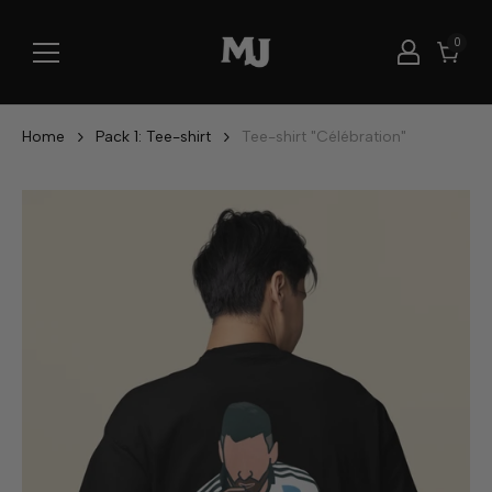
0 arti
0
Chario
Home
Pack 1: Tee-shirt
Tee-shirt "Célébration"